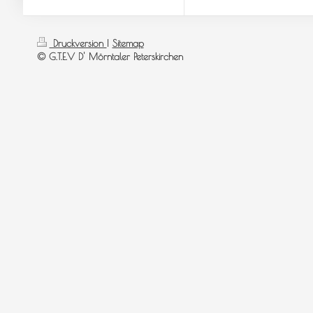
Druckversion
|
Sitemap
© G.T.E.V D' Mörntaler Peterskirchen