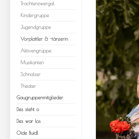
Trachtenzwergal
Kindergruppe
Jugendgruppe
Vorplattler & -tänzerin
Aktivengruppe
Musikanten
Schnalzer
Theater
Gaugruppenmitglieder
Des steht o
Des war los
Oide Buidl