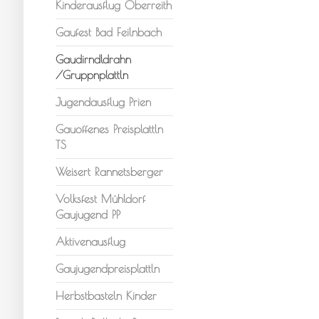
Kinderausflug Oberreith
Gaufest Bad Feilnbach
Gaudirndldrahn
/Gruppnplattln
Jugendausflug Prien
Gauoffenes Preisplattln
TS
Weisert Rannetsberger
Volksfest Mühldorf
Gaujugend PP
Aktivenausflug
Gaujugendpreisplattln
Herbstbasteln Kinder