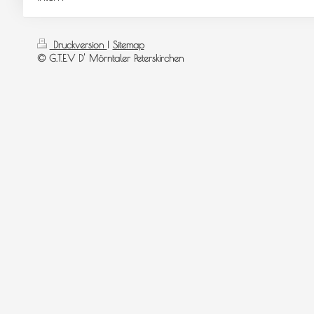
Druckversion
|
Sitemap
© G.T.E.V D' Mörntaler Peterskirchen