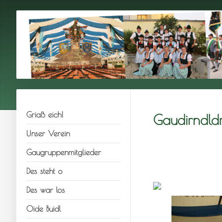
Griaß eich!
Gaudirndld
Unser Verein
Gaugruppenmitglieder
Des steht o
Des war los
Oide Buidl