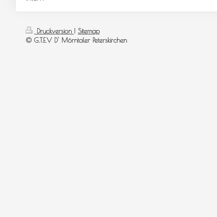
Druckversion
|
Sitemap
© G.T.E.V D' Mörntaler Peterskirchen