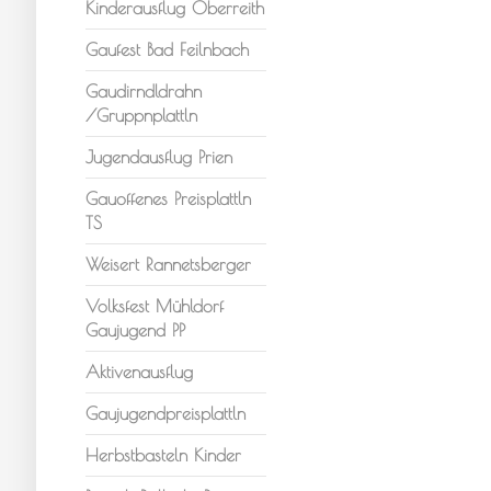
Kinderausflug Oberreith
Gaufest Bad Feilnbach
Gaudirndldrahn
/Gruppnplattln
Jugendausflug Prien
Gauoffenes Preisplattln
TS
Weisert Rannetsberger
Volksfest Mühldorf
Gaujugend PP
Aktivenausflug
Gaujugendpreisplattln
Herbstbasteln Kinder