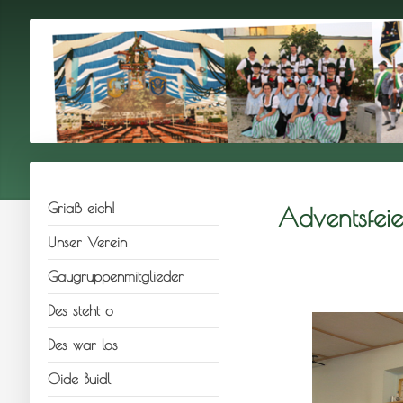
Griaß eich!
Adventsfei
Unser Verein
Gaugruppenmitglieder
Des steht o
Des war los
Oide Buidl