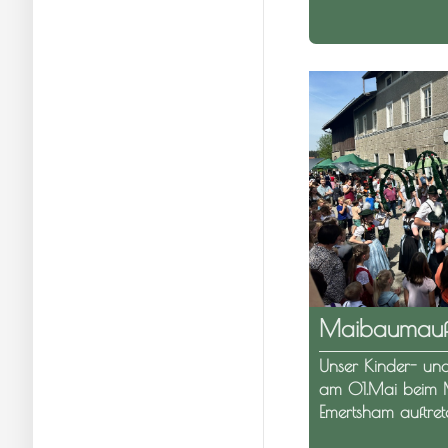
Maibaumaufs
Unser Kinder- un
am 01.Mai beim M
Emertsham auftre