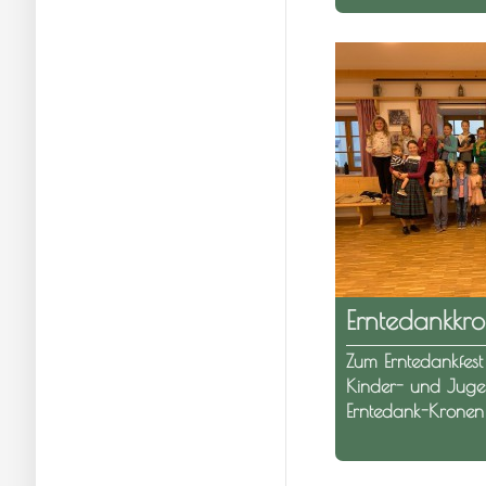
Erntedankkr
Zum Erntedankfest
Kinder- und Juge
Erntedank-Kronen 