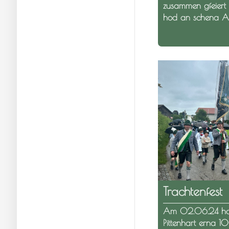
zusammen gfeier
hod an schena A
Trachtenfest
Am 02.06.24 hat
Pittenhart erna 1