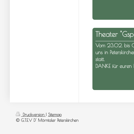
Theater "Gs
Vom 23.02. bis 
uns in Peterskirch
statt.
DANKE für euren 
Druckversion
|
Sitemap
© G.T.E.V D' Mörntaler Peterskirchen