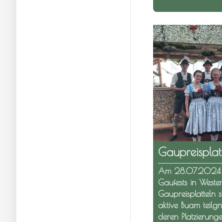
Gaupreisplat
Am 28.07.2024 
Gaufests in West
Gaupreisplatteln s
aktive Buam teil
deren Platzierung