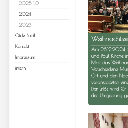
2025 1.0
2024
2023
Oide Buidl
Weihnachtss
Kontakt
Am 28.12.2024 fan
und Paul Kirche in
Impressum
Mail das Weihnach
intern
Verschiedene Mu
Ort und den Nach
veranstalteten ei
Der Erlös wird für
der Umgebung ge