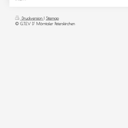
Druckversion
|
Sitemap
© G.T.E.V D' Mörntaler Peterskirchen