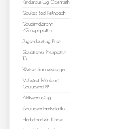
Kinderausflug Oberreith
Gaufest Bad Feilnbach
Gaudirndldrahn
/Gruppnplattln
Jugendausflug Prien
Gauoffenes Preisplattln
TS
Weisert Rannetsberger
Volksfest Mühldorf
Gaujugend PP
Aktivenausflug
Gaujugendpreisplattln
Herbstbasteln Kinder