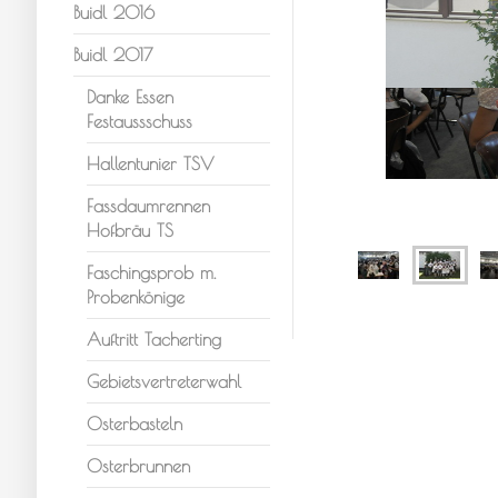
Buidl 2016
Buidl 2017
Danke Essen
Festaussschuss
Hallentunier TSV
Fassdaumrennen
Hofbräu TS
Faschingsprob m.
Probenkönige
Auftritt Tacherting
Gebietsvertreterwahl
Osterbasteln
Osterbrunnen