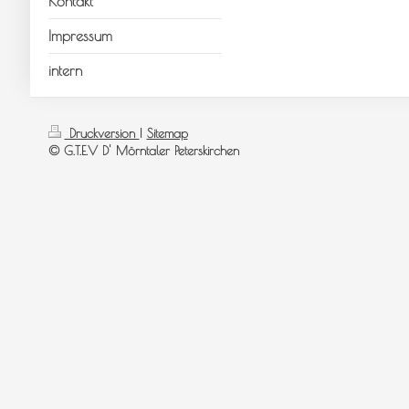
Kontakt
Impressum
intern
Druckversion
|
Sitemap
© G.T.E.V D' Mörntaler Peterskirchen