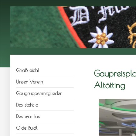
Griaß eich!
Gaupreispla
Unser Verein
Altötting
Gaugruppenmitglieder
Des steht o
Des war los
Oide Buidl